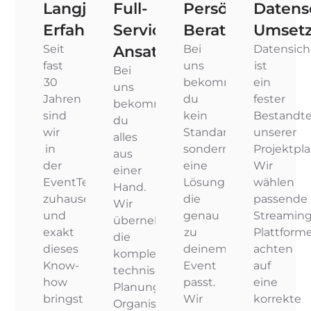
Langjährige
Full-
Persönliche
Datens
Erfahrung
Service-
Beratung
Umset
Ansatz
Seit
Bei
Datensich
fast
uns
ist
Bei
30
bekommst
ein
uns
Jahren
du
fester
bekommst
sind
kein
Bestandte
du
wir
Standardpaket,
unserer
alles
in
sondern
Projektpl
aus
der
eine
Wir
einer
EventTechnik
Lösung,
wählen
Hand.
zuhause
die
passende
Wir
und
genau
Streaming
übernehmen
exakt
zu
Plattform
die
dieses
deinem
achten
komplette
Know-
Event
auf
technische
how
passt.
eine
Planung,
bringst
Wir
korrekte
Organisation,