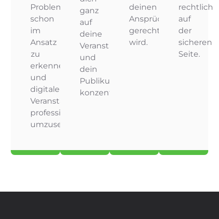
Probleme
deinen
rechtlich
ganz
schon
Ansprüchen
auf
auf
im
gerecht
der
deine
Ansatz
wird.
sicheren
Veranstaltung
zu
Seite.
und
erkennen
dein
und
Publikum
digitale
konzentrieren.
Veranstaltungen
professionell
umzusetzen.