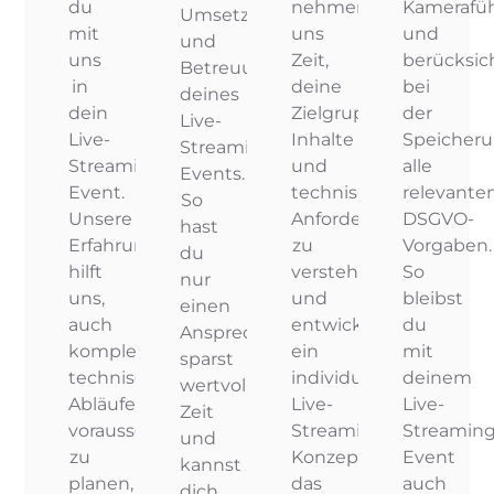
du
nehmen
Kamerafü
Umsetzung
mit
uns
und
und
uns
Zeit,
berücksic
Betreuung
in
deine
bei
deines
dein
Zielgruppe,
der
Live-
Live-
Inhalte
Speicher
Streaming-
Streaming-
und
alle
Events.
Event.
technischen
relevante
So
Unsere
Anforderungen
DSGVO-
hast
Erfahrung
zu
Vorgaben.
du
hilft
verstehen
So
nur
uns,
und
bleibst
einen
auch
entwickeln
du
Ansprechpartner,
komplexe
ein
mit
sparst
technische
individuelles
deinem
wertvolle
Abläufe
Live-
Live-
Zeit
vorausschauend
Streaming-
Streaming
und
zu
Konzept,
Event
kannst
planen,
das
auch
dich