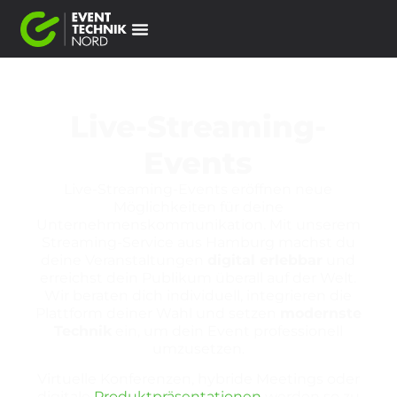
Live-
­Streaming-
­Events
Live-Streaming-Events eröffnen neue
Möglichkeiten für deine
Unternehmenskommunikation. Mit unserem
Streaming-Service aus Hamburg machst du
deine Veranstaltungen
digital erlebbar
und
erreichst dein Publikum überall auf der Welt.
Wir beraten dich individuell, integrieren die
Plattform deiner Wahl und setzen
modernste
Technik
ein, um dein Event professionell
umzusetzen.
Virtuelle Konferenzen, hybride Meetings oder
digitale
Produktpräsentationen
werden so zu