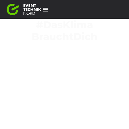
#DasKlima
­BrauchtDich